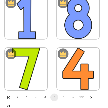
…
…
1
4
5
6
136