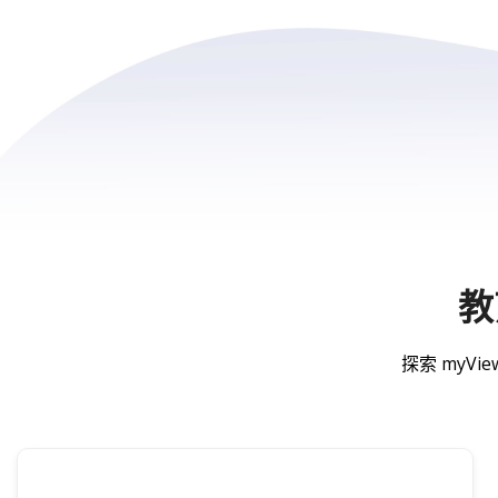
教
探索 myV