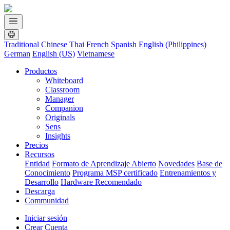
Traditional Chinese
Thai
French
Spanish
English (Philippines)
German
English (US)
Vietnamese
Productos
Whiteboard
Classroom
Manager
Companion
Originals
Sens
Insights
Precios
Recursos
Entidad
Formato de Aprendizaje Abierto
Novedades
Base de
Conocimiento
Programa MSP certificado
Entrenamientos y
Desarrollo
Hardware Recomendado
Descarga
Communidad
Iniciar sesión
Crear Cuenta