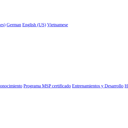
nes)
German
English (US)
Vietnamese
onocimiento
Programa MSP certificado
Entrenamientos y Desarrollo
H