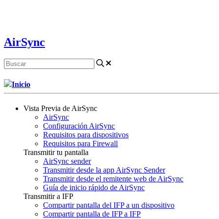
AirSync
Inicio
Vista Previa de AirSync
AirSync
Configuración AirSync
Requisitos para dispositivos
Requisitos para Firewall
Transmitir tu pantalla
AirSync sender
Transmitir desde la app AirSync Sender
Transmitir desde el remitente web de AirSync
Guía de inicio rápido de AirSync
Transmitir a IFP
Compartir pantalla del IFP a un dispositivo
Compartir pantalla de IFP a IFP