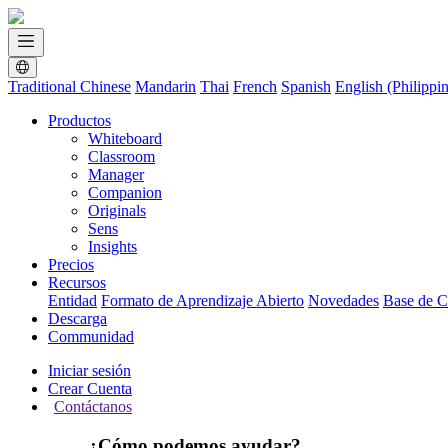
Traditional Chinese
Mandarin
Thai
French
Spanish
English (Philippi
Productos
Whiteboard
Classroom
Manager
Companion
Originals
Sens
Insights
Precios
Recursos
Entidad
Formato de Aprendizaje Abierto
Novedades
Base de C
Descarga
Communidad
Iniciar sesión
Crear Cuenta
Contáctanos
¿Cómo podemos ayudar?