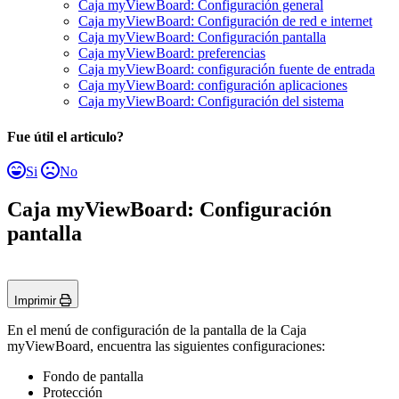
Caja myViewBoard: Configuración general
Caja myViewBoard: Configuración de red e internet
Caja myViewBoard: Configuración pantalla
Caja myViewBoard: preferencias
Caja myViewBoard: configuración fuente de entrada
Caja myViewBoard: configuración aplicaciones
Caja myViewBoard: Configuración del sistema
Fue útil el articulo?
Si
No
Caja myViewBoard: Configuración
pantalla
Imprimir
En el menú de configuración de la pantalla de la Caja
myViewBoard, encuentra las siguientes configuraciones:
Fondo de pantalla
Protección