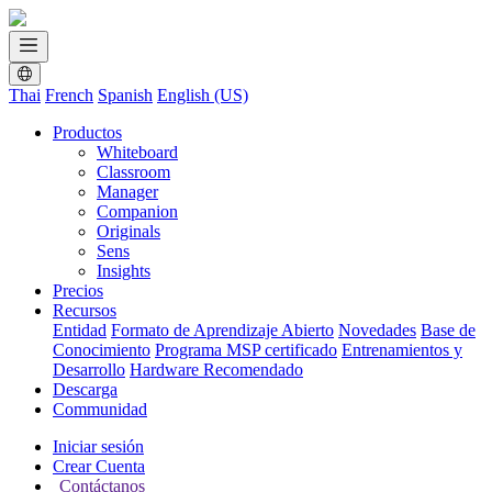
Thai
French
Spanish
English (US)
Productos
Whiteboard
Classroom
Manager
Companion
Originals
Sens
Insights
Precios
Recursos
Entidad
Formato de Aprendizaje Abierto
Novedades
Base de
Conocimiento
Programa MSP certificado
Entrenamientos y
Desarrollo
Hardware Recomendado
Descarga
Communidad
Iniciar sesión
Crear Cuenta
Contáctanos