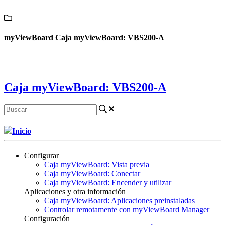
Contáctanos
myViewBoard Caja myViewBoard: VBS200-A
Caja myViewBoard: VBS200-A
Inicio
Configurar
Caja myViewBoard: Vista previa
Caja myViewBoard: Conectar
Caja myViewBoard: Encender y utilizar
Aplicaciones y otra información
Caja myViewBoard: Aplicaciones preinstaladas
Controlar remotamente con myViewBoard Manager
Configuración