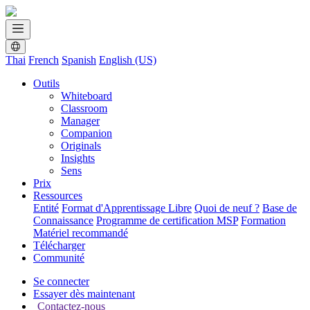
Thai
French
Spanish
English (US)
Outils
Whiteboard
Classroom
Manager
Companion
Originals
Insights
Sens
Prix
Ressources
Entité
Format d'Apprentissage Libre
Quoi de neuf ?
Base de
Connaissance
Programme de certification MSP
Formation
Matériel recommandé
Télécharger
Communité
Se connecter
Essayer dès maintenant
Contactez-nous