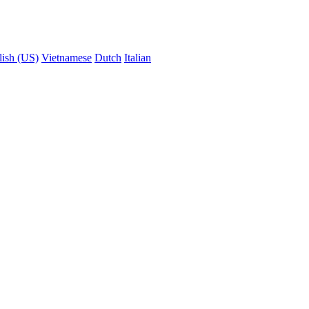
lish (US)
Vietnamese
Dutch
Italian