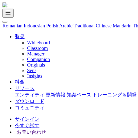
Romanian
Indonesian
Polish
Arabic
Traditional Chinese
Mandarin
Th
製品
Whiteboard
Classroom
Manager
Companion
Originals
Sens
Insights
料金
リソース
エンティティ
更新情報
知識ベース
トレーニング＆開発
ダウンロード
コミュニティ
サインイン
今すぐ試す
お問い合わせ