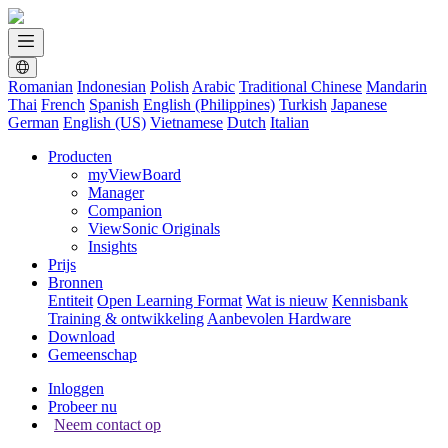
Romanian
Indonesian
Polish
Arabic
Traditional Chinese
Mandarin
Thai
French
Spanish
English (Philippines)
Turkish
Japanese
German
English (US)
Vietnamese
Dutch
Italian
Producten
myViewBoard
Manager
Companion
ViewSonic Originals
Insights
Prijs
Bronnen
Entiteit
Open Learning Format
Wat is nieuw
Kennisbank
Training & ontwikkeling
Aanbevolen Hardware
Download
Gemeenschap
Inloggen
Probeer nu
Neem contact op