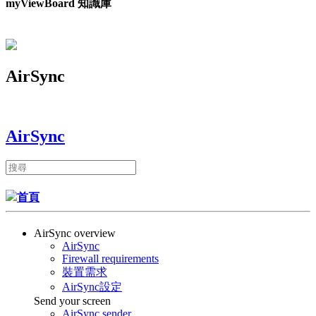
myViewBoard 知識庫
AirSync
AirSync
首頁
AirSync overview
AirSync
Firewall requirements
裝置需求
AirSync設定
Send your screen
AirSync sender