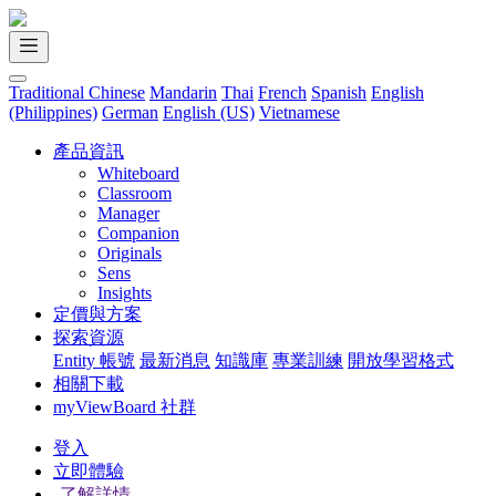
Traditional Chinese
Mandarin
Thai
French
Spanish
English
(Philippines)
German
English (US)
Vietnamese
產品資訊
Whiteboard
Classroom
Manager
Companion
Originals
Sens
Insights
定價與方案
探索資源
Entity 帳號
最新消息
知識庫
專業訓練
開放學習格式
相關下載
myViewBoard 社群
登入
立即體驗
了解詳情