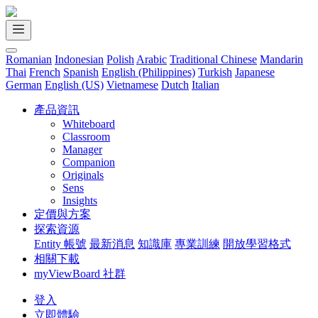
Romanian
Indonesian
Polish
Arabic
Traditional Chinese
Mandarin
Thai
French
Spanish
English (Philippines)
Turkish
Japanese
German
English (US)
Vietnamese
Dutch
Italian
產品資訊
Whiteboard
Classroom
Manager
Companion
Originals
Sens
Insights
定價與方案
探索資源
Entity 帳號
最新消息
知識庫
專業訓練
開放學習格式
相關下載
myViewBoard 社群
登入
立即體驗