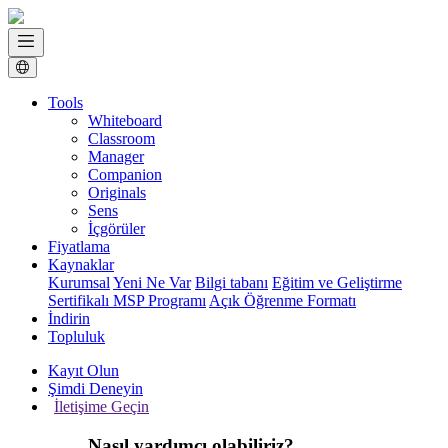
Tools
Whiteboard
Classroom
Manager
Companion
Originals
Sens
İçgörüler
Fiyatlama
Kaynaklar
Kurumsal
Yeni Ne Var
Bilgi tabanı
Eğitim ve Geliştirme
Sertifikalı MSP Programı
Açık Öğrenme Formatı
İndirin
Topluluk
Kayıt Olun
Şimdi Deneyin
İletişime Geçin
Nasıl yardımcı olabiliriz?