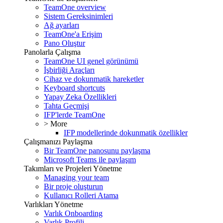
TeamOne overview
Sistem Gereksinimleri
Ağ ayarları
TeamOne'a Erişim
Pano Oluştur
Panolarla Çalışma
TeamOne UI genel görünümü
İşbirliği Araçları
Cihaz ve dokunmatik hareketler
Keyboard shortcuts
Yapay Zeka Özellikleri
Tahta Geçmişi
IFP'lerde TeamOne
> More
IFP modellerinde dokunmatik özellikler
Çalışmanızı Paylaşma
Bir TeamOne panosunu paylaşma
Microsoft Teams ile paylaşım
Takımları ve Projeleri Yönetme
Managing your team
Bir proje oluşturun
Kullanıcı Rolleri Atama
Varlıkları Yönetme
Varlık Onboarding
Varlık Profili