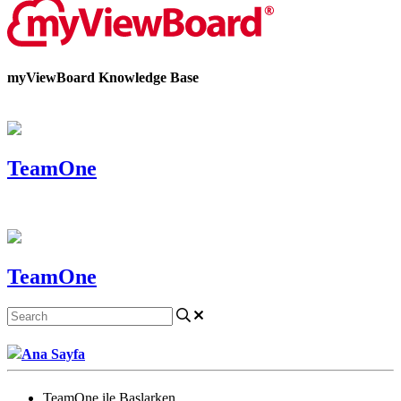
myViewBoard Knowledge Base
TeamOne
TeamOne
Ana Sayfa
TeamOne ile Başlarken