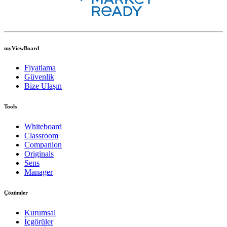
myViewBoard
Fiyatlama
Güvenlik
Bize Ulaşın
Tools
Whiteboard
Classroom
Companion
Originals
Sens
Manager
Çözümler
Kurumsal
İçgörüler