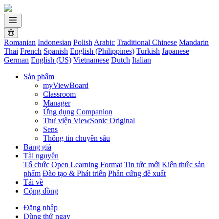
Romanian
Indonesian
Polish
Arabic
Traditional Chinese
Mandarin
Thai
French
Spanish
English (Philippines)
Turkish
Japanese
German
English (US)
Vietnamese
Dutch
Italian
Sản phẩm
myViewBoard
Classroom
Manager
Ứng dụng Companion
Thư viện ViewSonic Original
Sens
Thông tin chuyên sâu
Bảng giá
Tài nguyên
Tổ chức
Open Learning Format
Tin tức mới
Kiến thức sản
phẩm
Đào tạo & Phát triển
Phần cứng đề xuất
Tải về
Cộng đồng
Đăng nhập
Dùng thử ngay