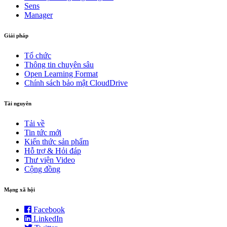
Sens
Manager
Giải pháp
Tổ chức
Thông tin chuyên sâu
Open Learning Format
Chính sách bảo mật CloudDrive
Tài nguyên
Tải về
Tin tức mới
Kiến thức sản phẩm
Hỗ trợ & Hỏi đáp
Thư viện Video
Cộng đồng
Mạng xã hội
Facebook
LinkedIn