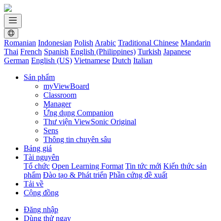
Romanian
Indonesian
Polish
Arabic
Traditional Chinese
Mandarin
Thai
French
Spanish
English (Philippines)
Turkish
Japanese
German
English (US)
Vietnamese
Dutch
Italian
Sản phẩm
myViewBoard
Classroom
Manager
Ứng dụng Companion
Thư viện ViewSonic Original
Sens
Thông tin chuyên sâu
Bảng giá
Tài nguyên
Tổ chức
Open Learning Format
Tin tức mới
Kiến thức sản
phẩm
Đào tạo & Phát triển
Phần cứng đề xuất
Tải về
Cộng đồng
Đăng nhập
Dùng thử ngay