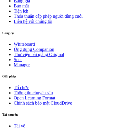
Bảng giá
Bảo mật
Tiện ích
Thỏa thuận cấp phép người dùng cuối
Liên hệ với chúng tôi
Công cụ
Whiteboard
Ứng dụng Companion
Thư viện bài giảng Original
Sens
Manager
Giải pháp
Tổ chức
Thông tin chuyên sâu
Open Learning Format
Chính sách bảo mật CloudDrive
Tài nguyên
Tải về