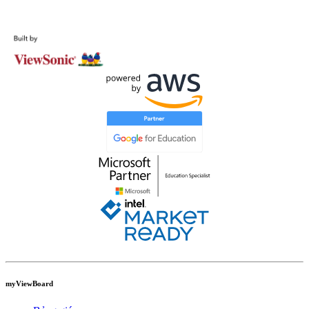
Liên hệ với chúng tôi
myViewBoard