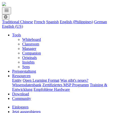
Traditional Chinese
French
Spanish
English (Philippines)
German
English (US)
Tools
Whiteboard
Classroom
Manager
Companion
Originals
Insights
Sens
Preisgestaltung
Ressourcen
Entity
Open Learning Format
Was gibt's neues?
Wissensdatenbank
Zertifiziertes MSP Programm
Training &
Entwicklung
Empfohlene Hardware
Download
Community
Einloggen
Jetzt ausprobieren