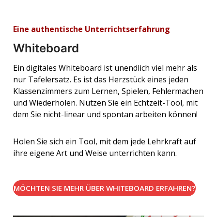
Zentrale Steuerung der Geräte
Eine authentische Unterrichtserfahrung
Manager
Ein Klassenzimmer ohne Grenzen
Whiteboard
Jedes Display in einer Schule ist Teil eines größeren
Classroom
Ökosystems. Die Wartung und Verwaltung jedes
Ein digitales Whiteboard ist unendlich viel mehr als
Ein Klassenzimmer ist der klassische Ort, an dem
einzelnen technischen Geräts ist jedoch für alle
nur Tafelersatz. Es ist das Herzstück eines jeden
Lernen stattfindet. Mit myViewBoard Classroom
Beteiligten mit einem enormen Zeitaufwand
Klassenzimmers zum Lernen, Spielen, Fehlermachen
kann jetzt jeder Ort zum Klassenzimmer werden und
verbunden.
und Wiederholen. Nutzen Sie ein Echtzeit-Tool, mit
Lehrende und Lernende zusammenzubringen - egal
dem Sie nicht-linear und spontan arbeiten können!
wo sie sich befinden.
Machen Sie es sich leicht! Alle IT-Teams können
über ein einziges Dashboard überall im Netzwerk
Holen Sie sich ein Tool, mit dem jede Lehrkraft auf
Hier ist das Tool, mit dem das möglich ist.
auf die Displays zugreifen, sie aktualisieren und
ihre eigene Art und Weise unterrichten kann.
steuern.
MÖCHTEN SIE MEHR ÜBER CLASSROOM ERFAHREN?
MÖCHTEN SIE MEHR ÜBER WHITEBOARD ERFAHREN?
MÖCHTEN SIE MEHR ÜBER MYVIEWBOARD MANAGER
ERFAHREN?