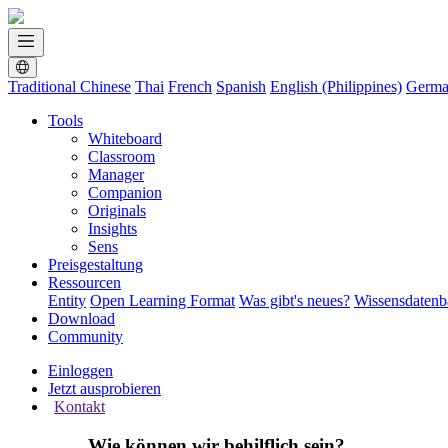
Traditional Chinese
Thai
French
Spanish
English (Philippines)
Germ
Tools
Whiteboard
Classroom
Manager
Companion
Originals
Insights
Sens
Preisgestaltung
Ressourcen
Entity
Open Learning Format
Was gibt's neues?
Wissensdaten
Download
Community
Einloggen
Jetzt ausprobieren
Kontakt
Wie können wir behilflich sein?