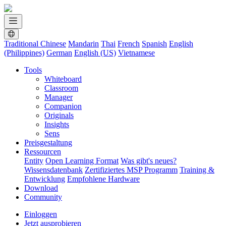
Traditional Chinese
Mandarin
Thai
French
Spanish
English
(Philippines)
German
English (US)
Vietnamese
Tools
Whiteboard
Classroom
Manager
Companion
Originals
Insights
Sens
Preisgestaltung
Ressourcen
Entity
Open Learning Format
Was gibt's neues?
Wissensdatenbank
Zertifiziertes MSP Programm
Training &
Entwicklung
Empfohlene Hardware
Download
Community
Einloggen
Jetzt ausprobieren