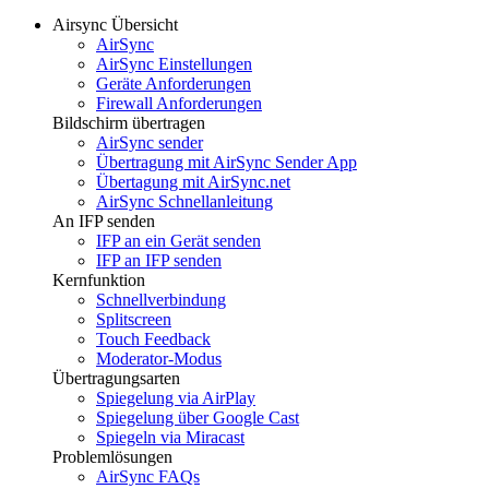
Airsync Übersicht
AirSync
AirSync Einstellungen
Geräte Anforderungen
Firewall Anforderungen
Bildschirm übertragen
AirSync sender
Übertragung mit AirSync Sender App
Übertagung mit AirSync.net
AirSync Schnellanleitung
An IFP senden
IFP an ein Gerät senden
IFP an IFP senden
Kernfunktion
Schnellverbindung
Splitscreen
Touch Feedback
Moderator-Modus
Übertragungsarten
Spiegelung via AirPlay
Spiegelung über Google Cast
Spiegeln via Miracast
Problemlösungen
AirSync FAQs