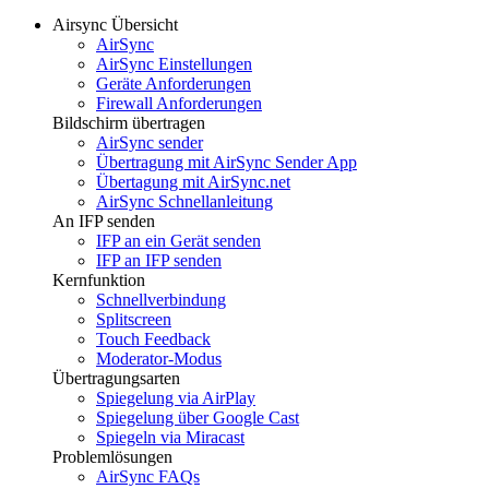
Airsync Übersicht
AirSync
AirSync Einstellungen
Geräte Anforderungen
Firewall Anforderungen
Bildschirm übertragen
AirSync sender
Übertragung mit AirSync Sender App
Übertagung mit AirSync.net
AirSync Schnellanleitung
An IFP senden
IFP an ein Gerät senden
IFP an IFP senden
Kernfunktion
Schnellverbindung
Splitscreen
Touch Feedback
Moderator-Modus
Übertragungsarten
Spiegelung via AirPlay
Spiegelung über Google Cast
Spiegeln via Miracast
Problemlösungen
AirSync FAQs