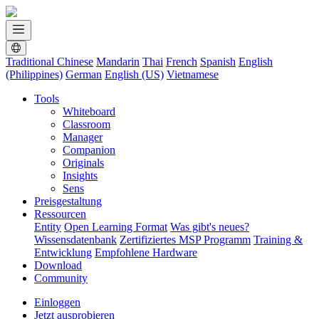
Traditional Chinese
Mandarin
Thai
French
Spanish
English
(Philippines)
German
English (US)
Vietnamese
Tools
Whiteboard
Classroom
Manager
Companion
Originals
Insights
Sens
Preisgestaltung
Ressourcen
Entity
Open Learning Format
Was gibt's neues?
Wissensdatenbank
Zertifiziertes MSP Programm
Training &
Entwicklung
Empfohlene Hardware
Download
Community
Einloggen
Jetzt ausprobieren