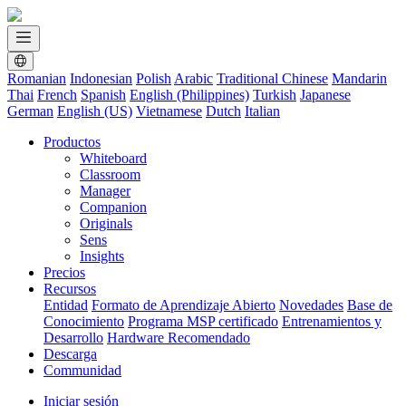
Romanian
Indonesian
Polish
Arabic
Traditional Chinese
Mandarin
Thai
French
Spanish
English (Philippines)
Turkish
Japanese
German
English (US)
Vietnamese
Dutch
Italian
Productos
Whiteboard
Classroom
Manager
Companion
Originals
Sens
Insights
Precios
Recursos
Entidad
Formato de Aprendizaje Abierto
Novedades
Base de
Conocimiento
Programa MSP certificado
Entrenamientos y
Desarrollo
Hardware Recomendado
Descarga
Communidad
Iniciar sesión