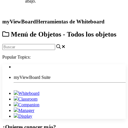
abajo.
Contáctanos
myViewBoard
Herramientas de Whiteboard
Menú de Objetos - Todos los objetos
Popular Topics:
myViewBoard Suite
Whiteboard
Classroom
Companion
Manager
Display
¿Quieres conocer más?