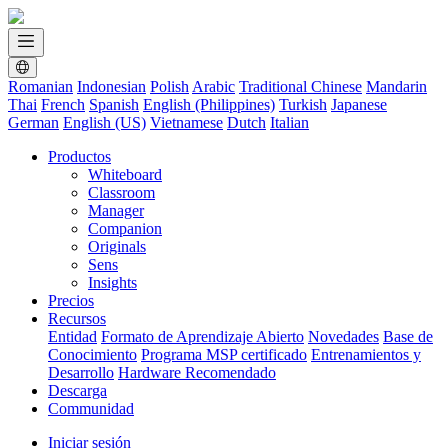
Romanian
Indonesian
Polish
Arabic
Traditional Chinese
Mandarin
Thai
French
Spanish
English (Philippines)
Turkish
Japanese
German
English (US)
Vietnamese
Dutch
Italian
Productos
Whiteboard
Classroom
Manager
Companion
Originals
Sens
Insights
Precios
Recursos
Entidad
Formato de Aprendizaje Abierto
Novedades
Base de
Conocimiento
Programa MSP certificado
Entrenamientos y
Desarrollo
Hardware Recomendado
Descarga
Communidad
Iniciar sesión