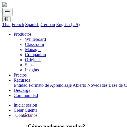
Thai
French
Spanish
German
English (US)
Productos
Whiteboard
Classroom
Manager
Companion
Originals
Sens
Insights
Precios
Recursos
Entidad
Formato de Aprendizaje Abierto
Novedades
Base de C
Descarga
Communidad
Iniciar sesión
Crear Cuenta
Contáctanos
¿Cómo podemos ayudar?