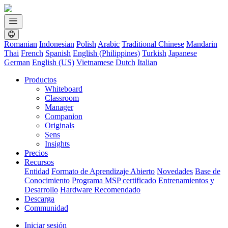
Romanian
Indonesian
Polish
Arabic
Traditional Chinese
Mandarin
Thai
French
Spanish
English (Philippines)
Turkish
Japanese
German
English (US)
Vietnamese
Dutch
Italian
Productos
Whiteboard
Classroom
Manager
Companion
Originals
Sens
Insights
Precios
Recursos
Entidad
Formato de Aprendizaje Abierto
Novedades
Base de
Conocimiento
Programa MSP certificado
Entrenamientos y
Desarrollo
Hardware Recomendado
Descarga
Communidad
Iniciar sesión