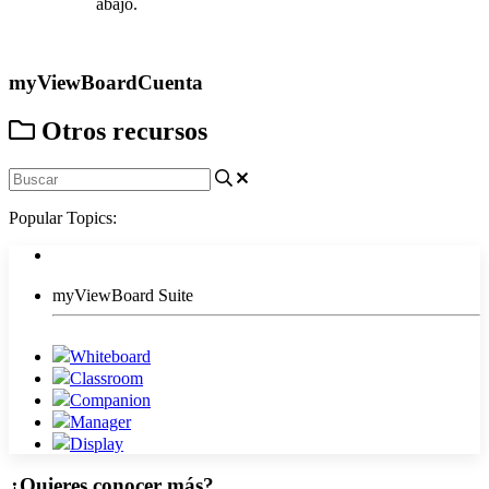
abajo.
Contáctanos
myViewBoard
Cuenta
Otros recursos
Popular Topics:
myViewBoard Suite
Whiteboard
Classroom
Companion
Manager
Display
¿Quieres conocer más?