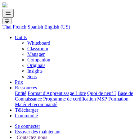
Thai
French
Spanish
English (US)
Outils
Whiteboard
Classroom
Manager
Companion
Originals
Insights
Sens
Prix
Ressources
Entité
Format d'Apprentissage Libre
Quoi de neuf ?
Base de
Connaissance
Programme de certification MSP
Formation
Matériel recommandé
Télécharger
Communité
Se connecter
Essayer dès maintenant
Contactez-nous