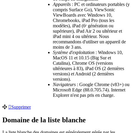
Appareils
: PC et ordinateurs portables (y
compris Surface Go), ViewSonic
ViewBoards
avec Windows 10,
Chromebooks, iPad Pro (tous les
modèles), iPad (6ᵉ génération ou
supérieure), iPad Air 2 ou ultérieur et
iPad mini 4 ou ultérieur. Nous
recommandons d'utiliser un appareil de
moins de 3 ans.
Système d'exploitation
: Windows 10,
MacOS 11 et 10.15 (Big Sur et
Catalina), Chrome OS (versions
ultérieures à 83), iPad OS (2 dernières
versions) et Android (2 dernières
versions).
Navigateurs
: Google Chrome (v83+) ou
Microsoft Edge (88.0.705.74). Internet
Explorer n'est pas pris en charge.
Supprimer
Domaine de la liste blanche
La liste blanche des domaines est généralement gérée par les