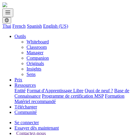
Thai
French
Spanish
English (US)
Outils
Whiteboard
Classroom
Manager
Companion
Originals
Insights
Sens
Prix
Ressources
Entité
Format d'Apprentissage Libre
Quoi de neuf ?
Base de
Connaissance
Programme de certification MSP
Formation
Matériel recommandé
Télécharger
Communité
Se connecter
Essayer dès maintenant
Contactez-nous