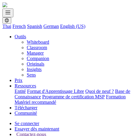
Thai
French
Spanish
German
English (US)
Outils
Whiteboard
Classroom
Manager
Companion
Originals
Insights
Sens
Prix
Ressources
Entité
Format d'Apprentissage Libre
Quoi de neuf ?
Base de
Connaissance
Programme de certification MSP
Formation
Matériel recommandé
Télécharger
Communité
Se connecter
Essayer dès maintenant
Contactez-nous