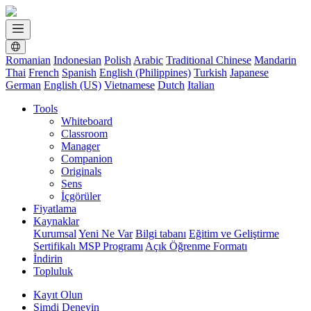
Romanian
Indonesian
Polish
Arabic
Traditional Chinese
Mandarin
Thai
French
Spanish
English (Philippines)
Turkish
Japanese
German
English (US)
Vietnamese
Dutch
Italian
Tools
Whiteboard
Classroom
Manager
Companion
Originals
Sens
İçgörüler
Fiyatlama
Kaynaklar
Kurumsal
Yeni Ne Var
Bilgi tabanı
Eğitim ve Geliştirme
Sertifikalı MSP Programı
Açık Öğrenme Formatı
İndirin
Topluluk
Kayıt Olun
Şimdi Deneyin