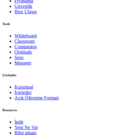
Fiyatlama
Güvenlik
Bize Ulaşın
Tools
Whiteboard
Classroom
Companion
Originals
Sens
Manager
Çözümler
Kurumsal
İçgörüler
Açık Öğrenme Formatı
Resources
İndir
Yeni Ne Var
Bilgi tabanı