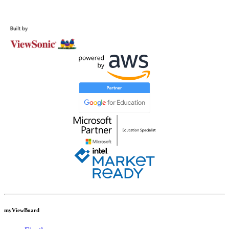
Bize Ulaşın
myViewBoard