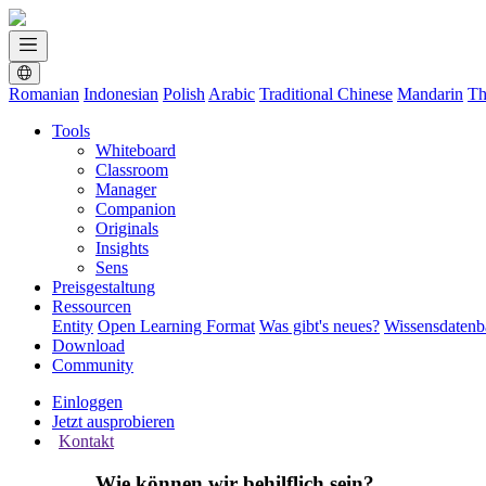
Romanian
Indonesian
Polish
Arabic
Traditional Chinese
Mandarin
Th
Tools
Whiteboard
Classroom
Manager
Companion
Originals
Insights
Sens
Preisgestaltung
Ressourcen
Entity
Open Learning Format
Was gibt's neues?
Wissensdaten
Download
Community
Einloggen
Jetzt ausprobieren
Kontakt
Wie können wir behilflich sein?