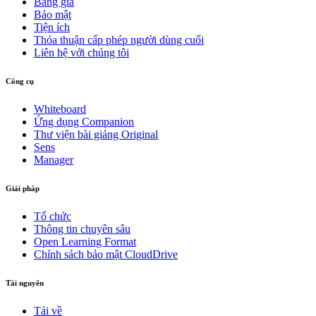
Bảng giá
Bảo mật
Tiện ích
Thỏa thuận cấp phép người dùng cuối
Liên hệ với chúng tôi
Công cụ
Whiteboard
Ứng dụng Companion
Thư viện bài giảng Original
Sens
Manager
Giải pháp
Tổ chức
Thông tin chuyên sâu
Open Learning Format
Chính sách bảo mật CloudDrive
Tài nguyên
Tải về