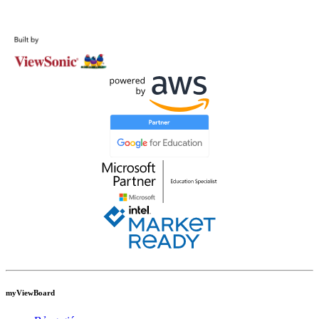
Liên hệ với chúng tôi
myViewBoard