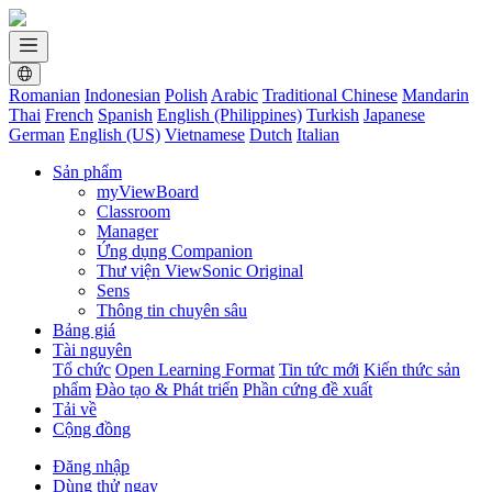
Romanian
Indonesian
Polish
Arabic
Traditional Chinese
Mandarin
Thai
French
Spanish
English (Philippines)
Turkish
Japanese
German
English (US)
Vietnamese
Dutch
Italian
Sản phẩm
myViewBoard
Classroom
Manager
Ứng dụng Companion
Thư viện ViewSonic Original
Sens
Thông tin chuyên sâu
Bảng giá
Tài nguyên
Tổ chức
Open Learning Format
Tin tức mới
Kiến thức sản
phẩm
Đào tạo & Phát triển
Phần cứng đề xuất
Tải về
Cộng đồng
Đăng nhập
Dùng thử ngay