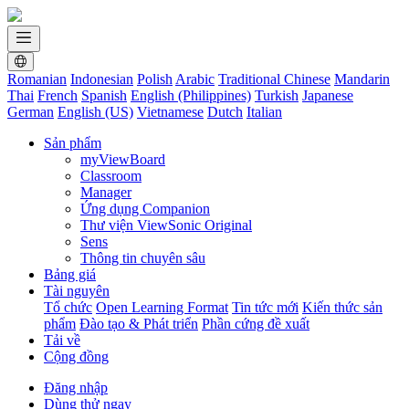
Romanian
Indonesian
Polish
Arabic
Traditional Chinese
Mandarin
Thai
French
Spanish
English (Philippines)
Turkish
Japanese
German
English (US)
Vietnamese
Dutch
Italian
Sản phẩm
myViewBoard
Classroom
Manager
Ứng dụng Companion
Thư viện ViewSonic Original
Sens
Thông tin chuyên sâu
Bảng giá
Tài nguyên
Tổ chức
Open Learning Format
Tin tức mới
Kiến thức sản
phẩm
Đào tạo & Phát triển
Phần cứng đề xuất
Tải về
Cộng đồng
Đăng nhập
Dùng thử ngay