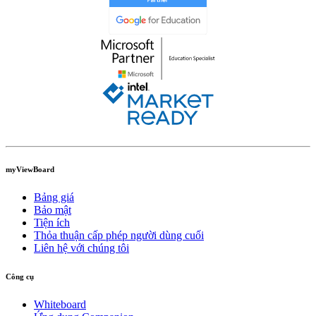
myViewBoard
Bảng giá
Bảo mật
Tiện ích
Thỏa thuận cấp phép người dùng cuối
Liên hệ với chúng tôi
Công cụ
Whiteboard