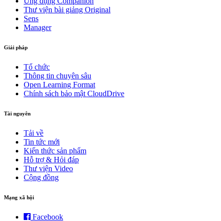
Ứng dụng Companion
Thư viện bài giảng Original
Sens
Manager
Giải pháp
Tổ chức
Thông tin chuyên sâu
Open Learning Format
Chính sách bảo mật CloudDrive
Tài nguyên
Tải về
Tin tức mới
Kiến thức sản phẩm
Hỗ trợ & Hỏi đáp
Thư viện Video
Cộng đồng
Mạng xã hội
Facebook