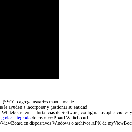
ico (SSO) o agrega usuarios manualmente.
e le ayuden a incorporar y gestionar su entidad.
iteboard en las Instancias de Software, configura las aplicaciones y s
egador integrado
de myViewBoard Whiteboard.
myViewBoard en dispositivos Windows o archivos APK de myViewBoard