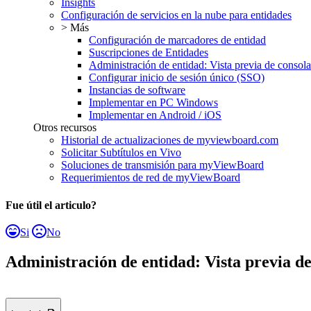
Insights
Configuración de servicios en la nube para entidades
> Más
Configuración de marcadores de entidad
Suscripciones de Entidades
Administración de entidad: Vista previa de consola
Configurar inicio de sesión único (SSO)
Instancias de software
Implementar en PC Windows
Implementar en Android / iOS
Otros recursos
Historial de actualizaciones de myviewboard.com
Solicitar Subtítulos en Vivo
Soluciones de transmisión para myViewBoard
Requerimientos de red de myViewBoard
Fue útil el articulo?
Si
No
Administración de entidad: Vista previa de