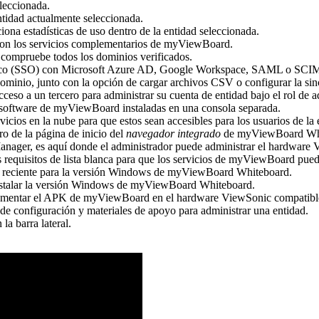
leccionada.
ntidad actualmente seleccionada.
iona estadísticas de uso dentro de la entidad seleccionada.
s con los servicios complementarios de myViewBoard.
compruebe todos los dominios verificados.
único (SSO) con Microsoft Azure AD, Google Workspace, SAML o SCI
dominio, junto con la opción de cargar archivos CSV o configurar la sin
ceso a un tercero para administrar su cuenta de entidad bajo el rol de a
e software de myViewBoard instaladas en una consola separada.
vicios en la nube para que estos sean accesibles para los usuarios de la 
ro de la página de inicio del
navegador integrado
de myViewBoard Whi
ager, es aquí donde el administrador puede administrar el hardware 
os requisitos de lista blanca para que los servicios de myViewBoard pu
 reciente para la versión Windows de myViewBoard Whiteboard.
instalar la versión Windows de myViewBoard Whiteboard.
plementar el APK de myViewBoard en el hardware ViewSonic compatibl
de configuración y materiales de apoyo para administrar una entidad.
la barra lateral.