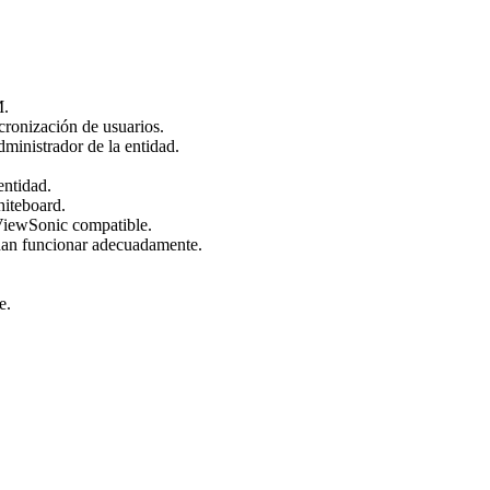
M.
cronización de usuarios.
dministrador de la entidad.
entidad.
teboard.
ViewSonic compatible.
edan funcionar adecuadamente.
e.