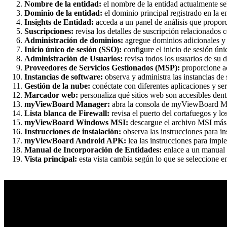
Nombre de la entidad:
el nombre de la entidad actualmente se
Dominio de la entidad:
el dominio principal registrado en la e
Insights de Entidad:
acceda a un panel de análisis que proporc
Suscripciones:
revisa los detalles de suscripción relacionado
Administración de dominios:
agregue dominios adicionales y 
Inicio único de sesión (SSO):
configure el inicio de sesión 
Administración de Usuarios:
revisa todos los usuarios de su 
Proveedores de Servicios Gestionados (MSP):
proporcione ac
Instancias de software:
observa y administra las instancias d
Gestión de la nube:
conéctate con diferentes aplicaciones y ser
Marcador web:
personaliza qué sitios web son accesibles dent
myViewBoard Manager:
abra la consola de myViewBoard Man
Lista blanca de Firewall:
revisa el puerto del cortafuegos y l
myViewBoard Windows MSI:
descargue el archivo MSI más
Instrucciones de instalación:
observa las instrucciones para 
myViewBoard Android APK:
lea las instrucciones para im
Manual de Incorporación de Entidades:
enlace a un manual 
Vista principal:
esta vista cambia según lo que se seleccione en 