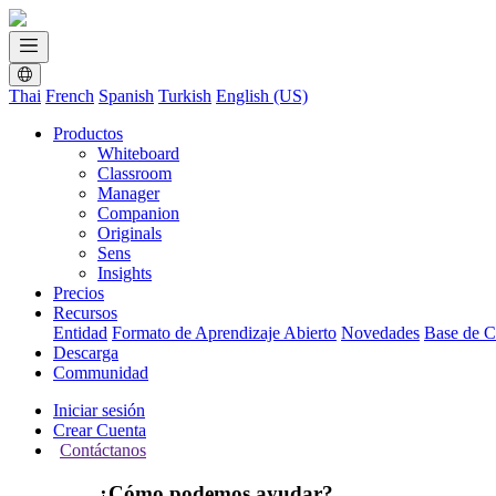
Thai
French
Spanish
Turkish
English (US)
Productos
Whiteboard
Classroom
Manager
Companion
Originals
Sens
Insights
Precios
Recursos
Entidad
Formato de Aprendizaje Abierto
Novedades
Base de C
Descarga
Communidad
Iniciar sesión
Crear Cuenta
Contáctanos
¿Cómo podemos ayudar?