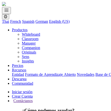
Thai
French
Spanish
German
English (US)
Productos
Whiteboard
Classroom
Manager
Companion
Originals
Sens
Insights
Precios
Recursos
Entidad
Formato de Aprendizaje Abierto
Novedades
Base de 
Descarga
Communidad
Iniciar sesión
Crear Cuenta
Contáctanos
¿Cómo podemos ayudar?