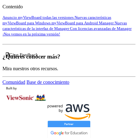
Contenido
Anuncio
myViewBoard todas las versiones
Nuevas características
myViewBoard para Windows
myViewBoard para Android
Manager
Nuevas
características de la interfaz de Manager
Con licencias avanzadas de Manager
¡Nos vemos en la próxima versión!
Give Feedback
¿Quieres conocer más?
Mira nuestros otros recursos.
Comunidad
Base de conocimiento