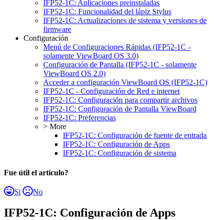
IFP52-1C: Aplicaciones preinstaladas
IFP52-1C: Funcionalidad del lápiz Stylus
IFP52-1C: Actualizaciones de sistema y versiones de
firmware
Configuración
Menú de Configuraciones Rápidas (IFP52-1C -
solamente ViewBoard OS 3.0)
Configuración de Pantalla (IFP52-1C - solamente
ViewBoard OS 2.0)
Acceder a configuración ViewBoard OS (IFP52-1C)
IFP52-1C - Configuración de Red e internet
IFP52-1C: Configuración para compartir archivos
IFP52-1C: Configuración de Pantalla ViewBoard
IFP52-1C: Preferencias
> More
IFP52-1C: Configuración de fuente de entrada
IFP52-1C: Configuración de Apps
IFP52-1C: Configuración de sistema
Fue útil el articulo?
Si
No
IFP52-1C: Configuración de Apps