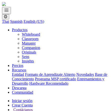
Thai
Spanish
English (US)
Productos
Whiteboard
Classroom
Manager
Companion
Originals
Sens
Insights
Precios
Recursos
Entidad
Formato de Aprendizaje Abierto
Novedades
Base de
Conocimiento
Programa MSP certificado
Entrenamientos y
Desarrollo
Hardware Recomendado
Descarga
Communidad
Iniciar sesión
Crear Cuenta
Contáctanos