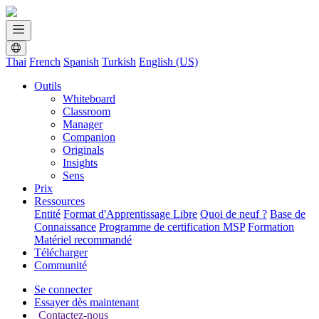
Thai
French
Spanish
Turkish
English (US)
Outils
Whiteboard
Classroom
Manager
Companion
Originals
Insights
Sens
Prix
Ressources
Entité
Format d'Apprentissage Libre
Quoi de neuf ?
Base de
Connaissance
Programme de certification MSP
Formation
Matériel recommandé
Télécharger
Communité
Se connecter
Essayer dès maintenant
Contactez-nous