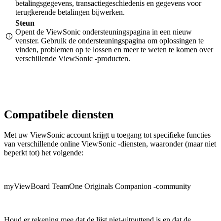
betalingsgegevens, transactiegeschiedenis en gegevens voor
terugkerende betalingen bijwerken.
Steun
Opent de ViewSonic ondersteuningspagina in een nieuw
venster. Gebruik de ondersteuningspagina om oplossingen te
vinden, problemen op te lossen en meer te weten te komen over
verschillende ViewSonic -producten.
Compatibele diensten
Met uw ViewSonic account krijgt u toegang tot specifieke functies
van verschillende online ViewSonic -diensten, waaronder (maar niet
beperkt tot) het volgende:
myViewBoard
TeamOne
Originals
Companion
-community
Houd er rekening mee dat de lijst niet-uitputtend is en dat de