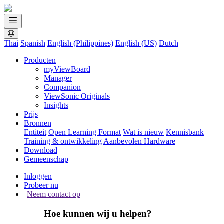
Thai
Spanish
English (Philippines)
English (US)
Dutch
Producten
myViewBoard
Manager
Companion
ViewSonic Originals
Insights
Prijs
Bronnen
Entiteit
Open Learning Format
Wat is nieuw
Kennisbank
Training & ontwikkeling
Aanbevolen Hardware
Download
Gemeenschap
Inloggen
Probeer nu
Neem contact op
Hoe kunnen wij u helpen?