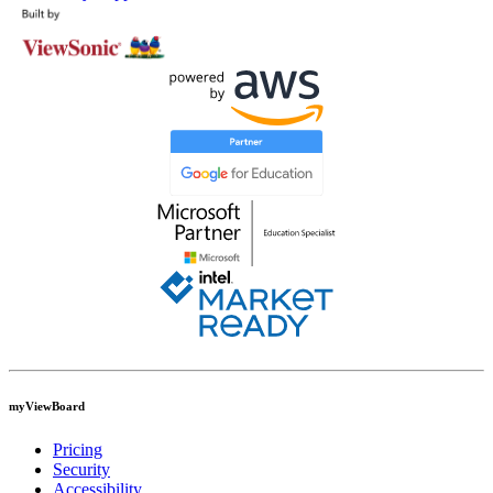
myViewBoard
Pricing
Security
Accessibility