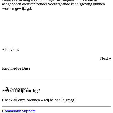
aangeboden diensten zonder voorafgaande kennisgeving kunnen
worden gewijzigd.
« Previous
Next »
Knowledge Base
Give feedback
Extra hulp nodig?
Check all onze bronnen – wij helpen je graag!
Community
Support