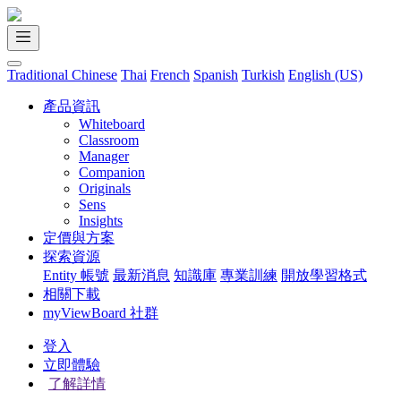
Traditional Chinese
Thai
French
Spanish
Turkish
English (US)
產品資訊
Whiteboard
Classroom
Manager
Companion
Originals
Sens
Insights
定價與方案
探索資源
Entity 帳號
最新消息
知識庫
專業訓練
開放學習格式
相關下載
myViewBoard 社群
登入
立即體驗
了解詳情