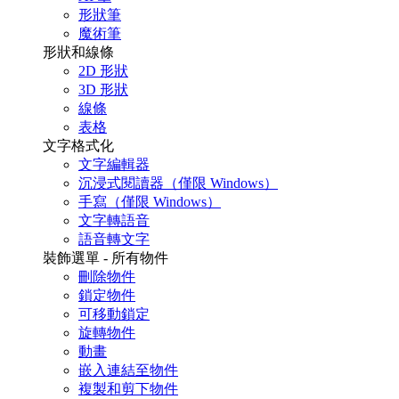
形狀筆
魔術筆
形狀和線條
2D 形狀
3D 形狀
線條
表格
文字格式化
文字編輯器
沉浸式閱讀器（僅限 Windows）
手寫（僅限 Windows）
文字轉語音
語音轉文字
裝飾選單 - 所有物件
刪除物件
鎖定物件
可移動鎖定
旋轉物件
動畫
嵌入連結至物件
複製和剪下物件