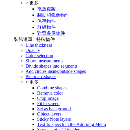
> 更多
拖放複製
翻動和鏡像物件
保存物件
群組物件
對齊多個物件
裝飾選單 - 特殊物件
Line thickness
Opacity
Color selection
Show measurements
Divide shapes into segments
Add circles inside/outside shapes
Pie or arc shapes
> 更多
Combine shapes
Remove color
Crop image
Fit to screen
Set as background
Object layers
Sticky Note layers
Text-to-speech in the Adorning Menu
Screenshot a GIF/video