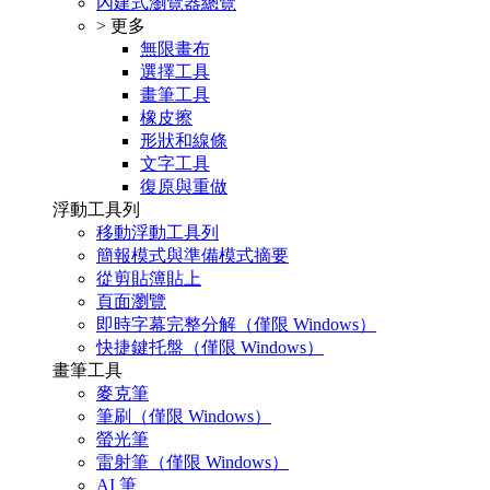
內建式瀏覽器總覽
> 更多
無限畫布
選擇工具
畫筆工具
橡皮擦
形狀和線條
文字工具
復原與重做
浮動工具列
移動浮動工具列
簡報模式與準備模式摘要
從剪貼簿貼上
頁面瀏覽
即時字幕完整分解（僅限 Windows）
快捷鍵托盤（僅限 Windows）
畫筆工具
麥克筆
筆刷（僅限 Windows）
螢光筆
雷射筆（僅限 Windows）
AI 筆