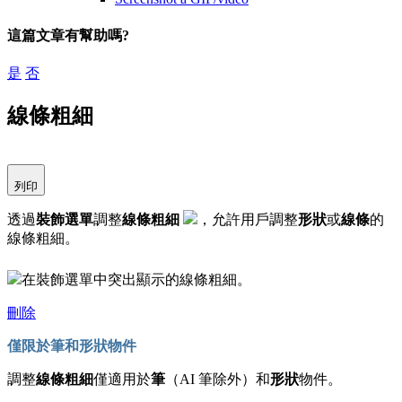
這篇文章有幫助嗎?
是
否
線條粗細
列印
透過
裝飾選單
調整
線條粗細
，允許用戶調整
形狀
或
線條
的
線條粗細。
在裝飾選單中突出顯示的線條粗細。
刪除
僅限於筆和形狀物件
調整
線條粗細
僅適用於
筆
（AI 筆除外）和
形狀
物件。