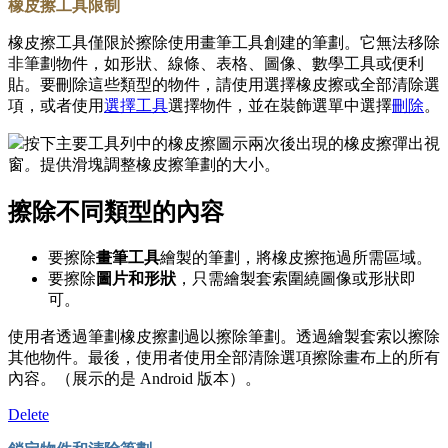
橡皮擦工具限制
橡皮擦工具僅限於擦除使用畫筆工具創建的筆劃。它無法移除
非筆劃物件，如形狀、線條、表格、圖像、數學工具或便利
貼。要刪除這些類型的物件，請使用選擇橡皮擦或全部清除選
項，或者使用
選擇工具
選擇物件，並在裝飾選單中選擇
刪除
。
按下主要工具列中的橡皮擦圖示兩次後出現的橡皮擦彈出視
窗
。
提供滑塊調整橡皮擦筆劃的大小。
擦除不同類型的內容
要擦除
畫筆工具
繪製的筆劃，將橡皮擦拖過所需區域。
要擦除
圖片和形狀
，只需繪製套索圍繞圖像或形狀即
可。
使用者透過筆劃橡皮擦劃過以擦除筆劃。透過繪製套索以擦除
其他物件。最後，使用者使用全部清除選項擦除畫布上的所有
內容。（展示的是 Android 版本）。
Delete