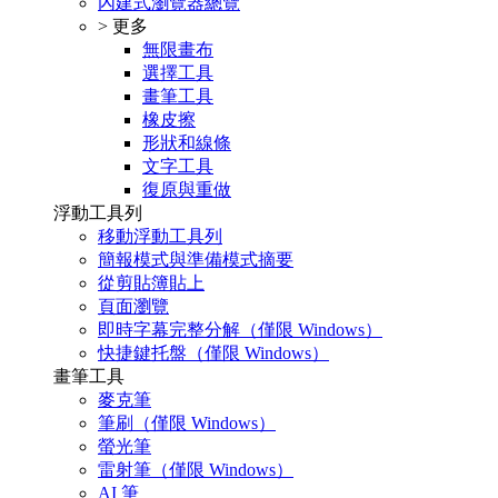
內建式瀏覽器總覽
> 更多
無限畫布
選擇工具
畫筆工具
橡皮擦
形狀和線條
文字工具
復原與重做
浮動工具列
移動浮動工具列
簡報模式與準備模式摘要
從剪貼簿貼上
頁面瀏覽
即時字幕完整分解（僅限 Windows）
快捷鍵托盤（僅限 Windows）
畫筆工具
麥克筆
筆刷（僅限 Windows）
螢光筆
雷射筆（僅限 Windows）
AI 筆