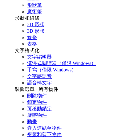
形狀筆
魔術筆
形狀和線條
2D 形狀
3D 形狀
線條
表格
文字格式化
文字編輯器
沉浸式閱讀器（僅限 Windows）
手寫（僅限 Windows）
文字轉語音
語音轉文字
裝飾選單 - 所有物件
刪除物件
鎖定物件
可移動鎖定
旋轉物件
動畫
嵌入連結至物件
複製和剪下物件