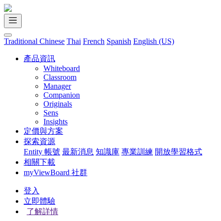
Traditional Chinese
Thai
French
Spanish
English (US)
產品資訊
Whiteboard
Classroom
Manager
Companion
Originals
Sens
Insights
定價與方案
探索資源
Entity 帳號
最新消息
知識庫
專業訓練
開放學習格式
相關下載
myViewBoard 社群
登入
立即體驗
了解詳情