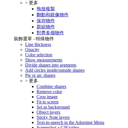
> 更多
拖放複製
翻動和鏡像物件
保存物件
群組物件
對齊多個物件
裝飾選單 - 特殊物件
Line thickness
Opacity
Color selection
Show measurements
Divide shapes into segments
Add circles inside/outside shapes
Pie or arc shapes
> 更多
Combine shapes
Remove color
Crop image
Fit to screen
Set as background
Object layers
Sticky Note layers
Text-to-speech in the Adorning Menu
Screenshot a GIF/video