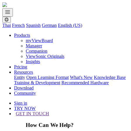
Thai
French
Spanish
German
English (US)
Products
myViewBoard
Manager
Companion
ViewSonic Originals
Insights
Pricing
Resources
Entity
Open Learning Format
What's New
Knowledge Base
Training & Development
Recommended Hardware
Download
Community
Sign in
TRY NOW
GET IN TOUCH
How Can We Help?