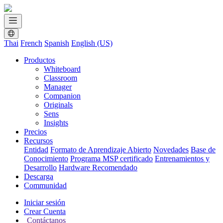
Thai
French
Spanish
English (US)
Productos
Whiteboard
Classroom
Manager
Companion
Originals
Sens
Insights
Precios
Recursos
Entidad
Formato de Aprendizaje Abierto
Novedades
Base de
Conocimiento
Programa MSP certificado
Entrenamientos y
Desarrollo
Hardware Recomendado
Descarga
Communidad
Iniciar sesión
Crear Cuenta
Contáctanos