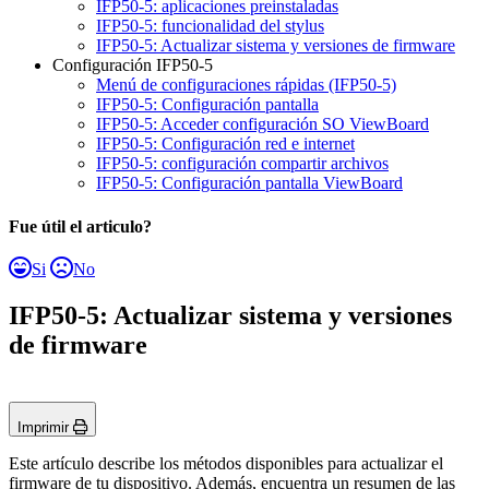
IFP50-5: aplicaciones preinstaladas
IFP50-5: funcionalidad del stylus
IFP50-5: Actualizar sistema y versiones de firmware
Configuración IFP50-5
Menú de configuraciones rápidas (IFP50-5)
IFP50-5: Configuración pantalla
IFP50-5: Acceder configuración SO ViewBoard
IFP50-5: Configuración red e internet
IFP50-5: configuración compartir archivos
IFP50-5: Configuración pantalla ViewBoard
Fue útil el articulo?
Si
No
IFP50-5: Actualizar sistema y versiones
de firmware
Imprimir
Este artículo describe los métodos disponibles para actualizar el
firmware de tu dispositivo. Además, encuentra un resumen de las