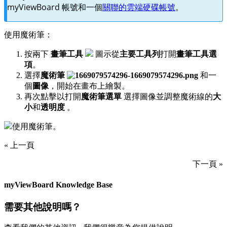
myViewBoard 帳號和一個
關聯的雲端硬碟帳號
。
使用魔術筆：
按兩下
畫筆工具
圖示從
主要工具列
打開
畫筆工具選
項
。
選擇
魔術筆
和一
個
圖像
，開始在畫布上繪製。
再次點擊以打開
魔術筆選單
選擇圖像並調整魔術線的
大
小
和
透明度
。
使用魔術筆。
« 上一頁
下一頁 »
myViewBoard Knowledge Base
需要其他說明嗎？