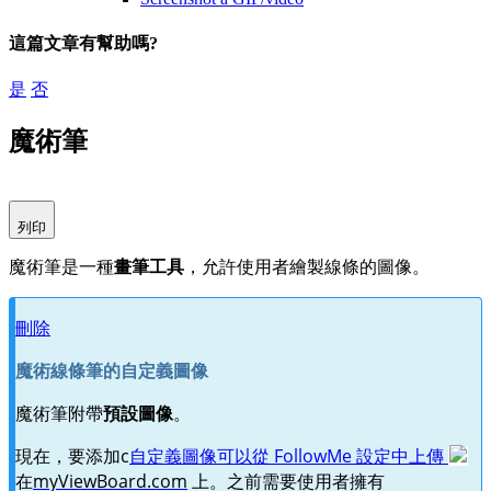
這篇文章有幫助嗎?
是
否
魔術筆
列印
魔術筆是一種
畫筆工具
，允許使用者繪製線條的圖像。
刪除
魔術線條筆的自定義圖像
魔術筆附帶
預設圖像
。
現在，要添加
c
自定義圖像可以從 FollowMe 設定中上傳
在
myViewBoard.com
上。之前需要使用者擁有