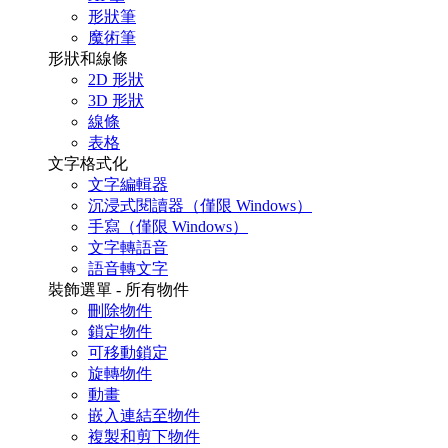
形狀筆
魔術筆
形狀和線條
2D 形狀
3D 形狀
線條
表格
文字格式化
文字編輯器
沉浸式閱讀器（僅限 Windows）
手寫（僅限 Windows）
文字轉語音
語音轉文字
裝飾選單 - 所有物件
刪除物件
鎖定物件
可移動鎖定
旋轉物件
動畫
嵌入連結至物件
複製和剪下物件