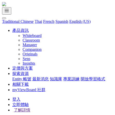
Traditional Chinese
Thai
French
Spanish
English (US)
產品資訊
Whiteboard
Classroom
Manager
Companion
Originals
Sens
Insights
定價與方案
探索資源
Entity 帳號
最新消息
知識庫
專業訓練
開放學習格式
相關下載
myViewBoard 社群
登入
立即體驗
了解詳情