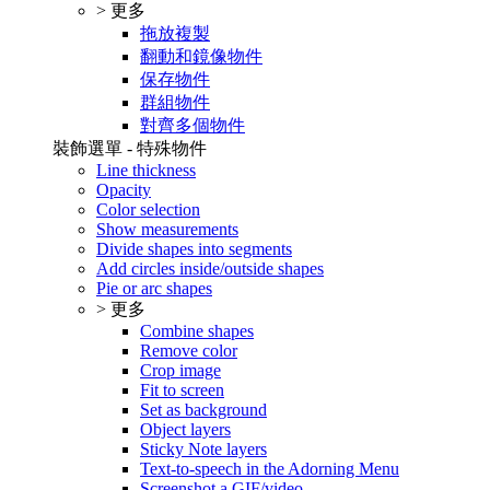
> 更多
拖放複製
翻動和鏡像物件
保存物件
群組物件
對齊多個物件
裝飾選單 - 特殊物件
Line thickness
Opacity
Color selection
Show measurements
Divide shapes into segments
Add circles inside/outside shapes
Pie or arc shapes
> 更多
Combine shapes
Remove color
Crop image
Fit to screen
Set as background
Object layers
Sticky Note layers
Text-to-speech in the Adorning Menu
Screenshot a GIF/video