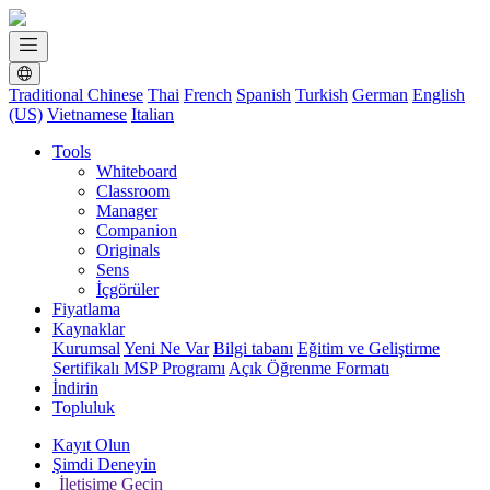
Traditional Chinese
Thai
French
Spanish
Turkish
German
English
(US)
Vietnamese
Italian
Tools
Whiteboard
Classroom
Manager
Companion
Originals
Sens
İçgörüler
Fiyatlama
Kaynaklar
Kurumsal
Yeni Ne Var
Bilgi tabanı
Eğitim ve Geliştirme
Sertifikalı MSP Programı
Açık Öğrenme Formatı
İndirin
Topluluk
Kayıt Olun
Şimdi Deneyin
İletişime Geçin