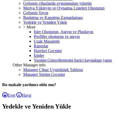
Gelişmiş cihazlarda uygulamaları yönetin
Medya Yükleyin ve Oynatma Listeleri Oluşturun
Gelişmiş Yayın
Başlatma ve Kapatma Zamanlaması
Yedekle ve Yeniden Yükle
> More
İşler Oluşturun, Atayın ve Planlayın
Profiller oluşturun ve atayın
Uzak Masaüstü
Raporlar
Hareket Geçmişi
İzinler
Yazılım Güncellemesini harici kaynaktan yapın
Other Manager info
Manager Cihaz Uyumluluk Tablosu
Manager Sürüm Geçmişi
Bu makale yardımcı oldu mu?
Evet
Hayır
Yedekle ve Yeniden Yükle