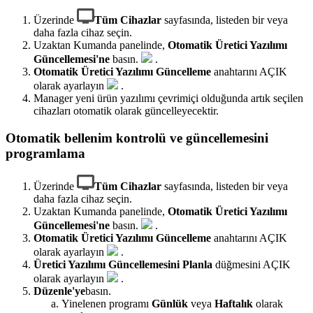
Üzerinde
Tüm Cihazlar
sayfasında, listeden bir veya
daha fazla cihaz seçin.
Uzaktan Kumanda panelinde,
Otomatik Üretici Yazılımı
Güncellemesi'ne
basın.
.
Otomatik Üretici Yazılımı Güncelleme
anahtarını AÇIK
olarak ayarlayın
.
Manager yeni ürün yazılımı çevrimiçi olduğunda artık seçilen
cihazları otomatik olarak güncelleyecektir.
Otomatik bellenim kontrolü ve güncellemesini
programlama
Üzerinde
Tüm Cihazlar
sayfasında, listeden bir veya
daha fazla cihaz seçin.
Uzaktan Kumanda panelinde,
Otomatik Üretici Yazılımı
Güncellemesi'ne
basın.
.
Otomatik Üretici Yazılımı Güncelleme
anahtarını AÇIK
olarak ayarlayın
.
Üretici Yazılımı Güncellemesini Planla
düğmesini AÇIK
olarak ayarlayın
.
Düzenle'ye
basın.
Yinelenen programı
Günlük
veya
Haftalık
olarak