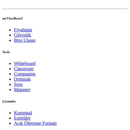
myViewBoard
Fiyatlama
Güvenlik
Bize Ulaşın
Tools
Whiteboard
Classroom
Companion
Originals
Sens
Manager
Çözümler
Kurumsal
İçgörüler
Açık Öğrenme Formatı