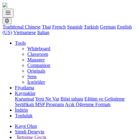
Traditional Chinese
Thai
French
Spanish
Turkish
German
English
(US)
Vietnamese
Italian
Tools
Whiteboard
Classroom
Manager
Companion
Originals
Sens
İçgörüler
Fiyatlama
Kaynaklar
Kurumsal
Yeni Ne Var
Bilgi tabanı
Eğitim ve Geliştirme
Sertifikalı MSP Programı
Açık Öğrenme Formatı
İndirin
Topluluk
Kayıt Olun
Şimdi Deneyin
İletişime Geçin