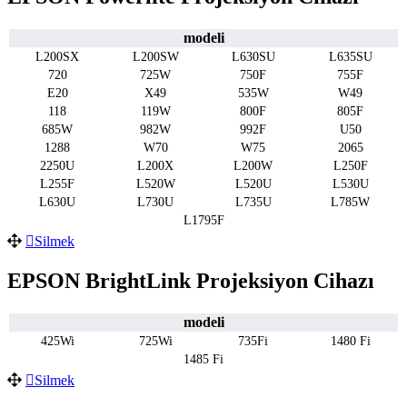
modeli
L200SX
L200SW
L630SU
L635SU
720
725W
750F
755F
E20
X49
535W
W49
118
119W
800F
805F
685W
982W
992F
U50
1288
W70
W75
2065
2250U
L200X
L200W
L250F
L255F
L520W
L520U
L530U
L630U
L730U
L735U
L785W
L1795F
Silmek
EPSON BrightLink Projeksiyon Cihazı
modeli
425Wi
725Wi
735Fi
1480 Fi
1485 Fi
Silmek