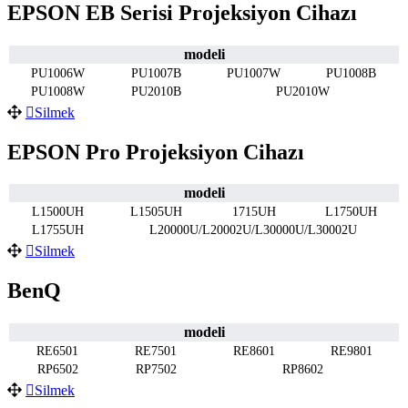
EPSON EB Serisi Projeksiyon Cihazı
modeli
PU1006W
PU1007B
PU1007W
PU1008B
PU1008W
PU2010B
PU2010W
Silmek
EPSON Pro Projeksiyon Cihazı
modeli
L1500UH
L1505UH
1715UH
L1750UH
L1755UH
L20000U/L20002U/L30000U/L30002U
Silmek
BenQ
modeli
RE6501
RE7501
RE8601
RE9801
RP6502
RP7502
RP8602
Silmek