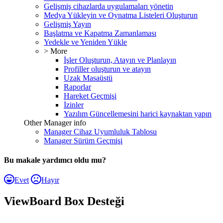
Gelişmiş cihazlarda uygulamaları yönetin
Medya Yükleyin ve Oynatma Listeleri Oluşturun
Gelişmiş Yayın
Başlatma ve Kapatma Zamanlaması
Yedekle ve Yeniden Yükle
> More
İşler Oluşturun, Atayın ve Planlayın
Profiller oluşturun ve atayın
Uzak Masaüstü
Raporlar
Hareket Geçmişi
İzinler
Yazılım Güncellemesini harici kaynaktan yapın
Other Manager info
Manager Cihaz Uyumluluk Tablosu
Manager Sürüm Geçmişi
Bu makale yardımcı oldu mu?
Evet
Hayır
ViewBoard Box Desteği