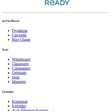
myViewBoard
Fiyatlama
Güvenlik
Bize Ulaşın
Tools
Whiteboard
Classroom
Companion
Originals
Sens
Manager
Çözümler
Kurumsal
İçgörüler
Açık Öğrenme Formatı