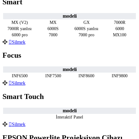
Smart
modeli
MX (V2)
MX
GX
7000R
7000R yanlısı
6000S
6000S yanlısı
6000
6000 pro
7000
7000 pro
MX100
Silmek
Focus
modeli
INF6500
INF7500
INF8600
INF9800
Silmek
Smart Touch
modeli
İnteraktif Panel
Silmek
EPSON Powerlite Projeksiyon Cihazı