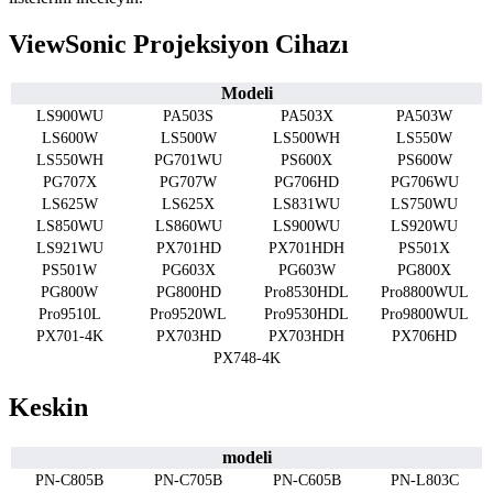
ViewSonic Projeksiyon Cihazı
Modeli
LS900WU
PA503S
PA503X
PA503W
LS600W
LS500W
LS500WH
LS550W
LS550WH
PG701WU
PS600X
PS600W
PG707X
PG707W
PG706HD
PG706WU
LS625W
LS625X
LS831WU
LS750WU
LS850WU
LS860WU
LS900WU
LS920WU
LS921WU
PX701HD
PX701HDH
PS501X
PS501W
PG603X
PG603W
PG800X
PG800W
PG800HD
Pro8530HDL
Pro8800WUL
Pro9510L
Pro9520WL
Pro9530HDL
Pro9800WUL
PX701-4K
PX703HD
PX703HDH
PX706HD
PX748-4K
Keskin
modeli
PN-C805B
PN-C705B
PN-C605B
PN-L803C