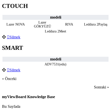
CTOUCH
modeli
Lazer
Lazer NOVA
RIVA
Leddura 2Paylaş
GÖKYÜZÜ
Leddura 2Meet
Silmek
SMART
modeli
ADV7531(edu)
Silmek
« Önceki
Sonraki »
myViewBoard Knowledge Base
Bu Sayfada