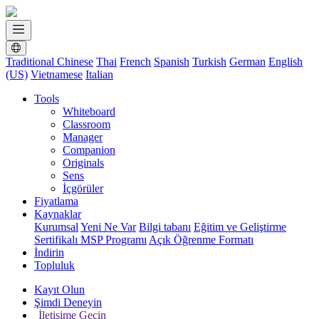
Traditional Chinese
Thai
French
Spanish
Turkish
German
English
(US)
Vietnamese
Italian
Tools
Whiteboard
Classroom
Manager
Companion
Originals
Sens
İçgörüler
Fiyatlama
Kaynaklar
Kurumsal
Yeni Ne Var
Bilgi tabanı
Eğitim ve Geliştirme
Sertifikalı MSP Programı
Açık Öğrenme Formatı
İndirin
Topluluk
Kayıt Olun
Şimdi Deneyin
İletişime Geçin