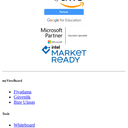
myViewBoard
Fiyatlama
Güvenlik
Bize Ulaşın
Tools
Whiteboard