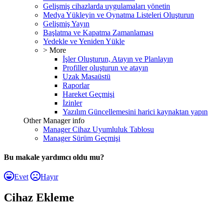
Gelişmiş cihazlarda uygulamaları yönetin
Medya Yükleyin ve Oynatma Listeleri Oluşturun
Gelişmiş Yayın
Başlatma ve Kapatma Zamanlaması
Yedekle ve Yeniden Yükle
> More
İşler Oluşturun, Atayın ve Planlayın
Profiller oluşturun ve atayın
Uzak Masaüstü
Raporlar
Hareket Geçmişi
İzinler
Yazılım Güncellemesini harici kaynaktan yapın
Other Manager info
Manager Cihaz Uyumluluk Tablosu
Manager Sürüm Geçmişi
Bu makale yardımcı oldu mu?
Evet
Hayır
Cihaz Ekleme