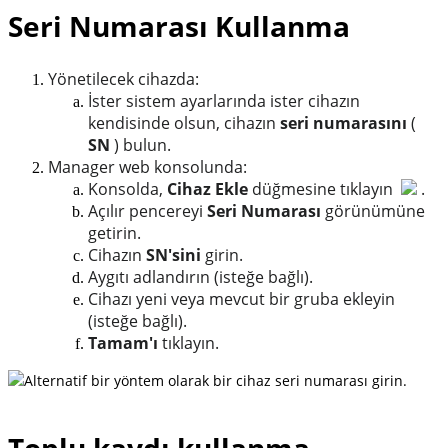
Seri Numarası Kullanma
Yönetilecek cihazda:
İster sistem ayarlarında ister cihazın
kendisinde olsun, cihazın
seri numarasını
(
SN
) bulun.
Manager web konsolunda:
Konsolda,
Cihaz Ekle
düğmesine tıklayın
.
Açılır pencereyi
Seri Numarası
görünümüne
getirin.
Cihazın
SN'sini
girin.
Aygıtı adlandırın (isteğe bağlı).
Cihazı yeni veya mevcut bir gruba ekleyin
(isteğe bağlı).
Tamam'ı
tıklayın.
Alternatif bir yöntem olarak bir cihaz seri numarası girin.
Toplu kaydı kullanma