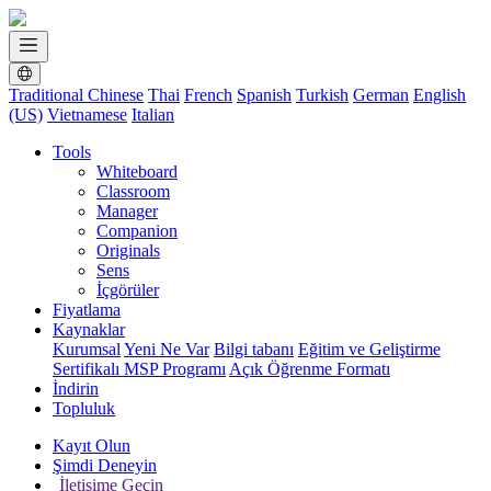
Traditional Chinese
Thai
French
Spanish
Turkish
German
English
(US)
Vietnamese
Italian
Tools
Whiteboard
Classroom
Manager
Companion
Originals
Sens
İçgörüler
Fiyatlama
Kaynaklar
Kurumsal
Yeni Ne Var
Bilgi tabanı
Eğitim ve Geliştirme
Sertifikalı MSP Programı
Açık Öğrenme Formatı
İndirin
Topluluk
Kayıt Olun
Şimdi Deneyin
İletişime Geçin