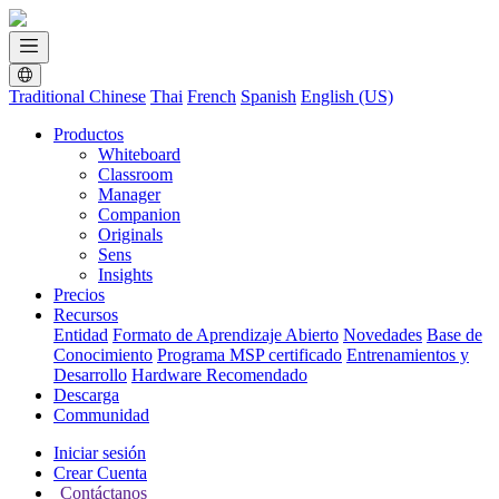
Traditional Chinese
Thai
French
Spanish
English (US)
Productos
Whiteboard
Classroom
Manager
Companion
Originals
Sens
Insights
Precios
Recursos
Entidad
Formato de Aprendizaje Abierto
Novedades
Base de
Conocimiento
Programa MSP certificado
Entrenamientos y
Desarrollo
Hardware Recomendado
Descarga
Communidad
Iniciar sesión
Crear Cuenta
Contáctanos