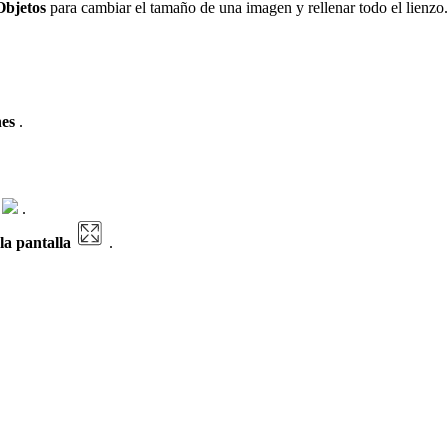
Objetos
para cambiar el tamaño de una imagen y rellenar todo el lienzo.
es
.
r
.
 la pantalla
.