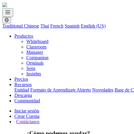
Traditional Chinese
Thai
French
Spanish
English (US)
Productos
Whiteboard
Classroom
Manager
Companion
Originals
Sens
Insights
Precios
Recursos
Entidad
Formato de Aprendizaje Abierto
Novedades
Base de C
Descarga
Communidad
Iniciar sesión
Crear Cuenta
Contáctanos
¿Cómo podemos ayudar?