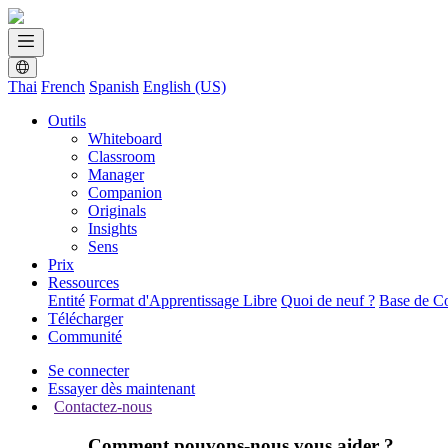
Thai
French
Spanish
English (US)
Outils
Whiteboard
Classroom
Manager
Companion
Originals
Insights
Sens
Prix
Ressources
Entité
Format d'Apprentissage Libre
Quoi de neuf ?
Base de C
Télécharger
Communité
Se connecter
Essayer dès maintenant
Contactez-nous
Comment pouvons-nous vous aider ?