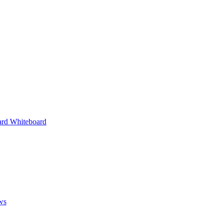
ard Whiteboard
ws