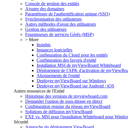
Console de gestion des entités
Ajouter des domaines
Paramétrage de l'authentification unique (SSO)
Synchronisation des utilisateurs
Autres méthodes d'ajout des utilisateurs
Gestion des utilisateurs
Fournisseurs de services Gérés (MSP)
> More
Insights
Instances logicielles
Configuration du Cloud pour les entités
Configuration des favoris d'entité
Installation MSI de myViewBoard Whiteboard
Déploiement de l'APK d'activation de myViewBo
Abonnements de l'entité
Deployer myViewBoard sur Windows
Deployer myViewBoard sur Android / iOS
Autres ressources de l'Entité
Historique des versions de myviewboard.com
Demander l'option de sous-titrage en direct
Configuration requise du réseau myViewBoard
Solutions de diffusion myViewBoard
EXE vs. MSI pour l'installation Whiteboard pour Windo
Sécurité
Approche du déploiement ViewBoard