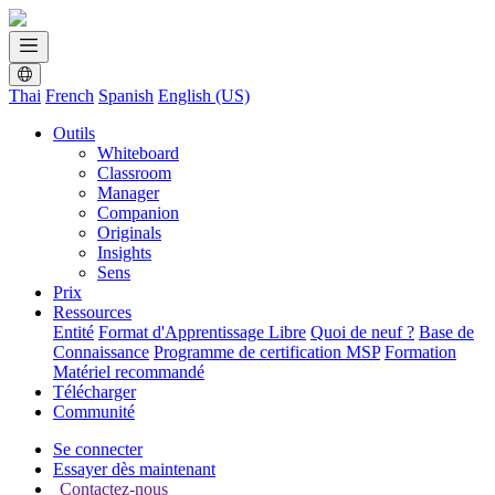
Thai
French
Spanish
English (US)
Outils
Whiteboard
Classroom
Manager
Companion
Originals
Insights
Sens
Prix
Ressources
Entité
Format d'Apprentissage Libre
Quoi de neuf ?
Base de
Connaissance
Programme de certification MSP
Formation
Matériel recommandé
Télécharger
Communité
Se connecter
Essayer dès maintenant
Contactez-nous