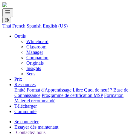
Thai
French
Spanish
English (US)
Outils
Whiteboard
Classroom
Manager
Companion
Originals
Insights
Sens
Prix
Ressources
Entité
Format d'Apprentissage Libre
Quoi de neuf ?
Base de
Connaissance
Programme de certification MSP
Formation
Matériel recommandé
Télécharger
Communité
Se connecter
Essayer dès maintenant
Contactez-nous