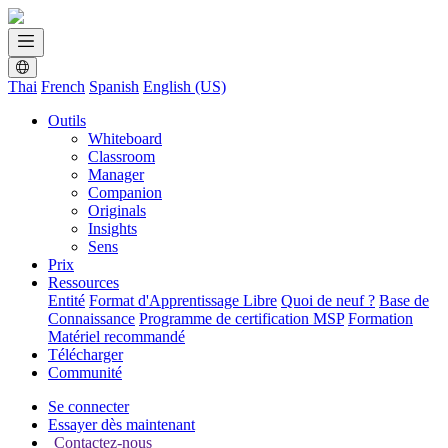
Thai
French
Spanish
English (US)
Outils
Whiteboard
Classroom
Manager
Companion
Originals
Insights
Sens
Prix
Ressources
Entité
Format d'Apprentissage Libre
Quoi de neuf ?
Base de
Connaissance
Programme de certification MSP
Formation
Matériel recommandé
Télécharger
Communité
Se connecter
Essayer dès maintenant
Contactez-nous